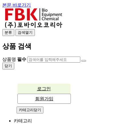
본문 바로가기
분류
검색열기
상품 검색
상품명
필수
닫기
회
원
로그인
로
회원가입
그
카테고리닫기
인
카테고리