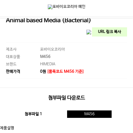
AC Agar
Animal based Media (Bacterial)
URL 링크 복사
제조사
포바이오코리아
대표상품
M456
브랜드
HIMEDIA
판매가격
0원
[품목코드 M456 기준]
첨부파일 다운로드
첨부파일 1
M456
제품설명