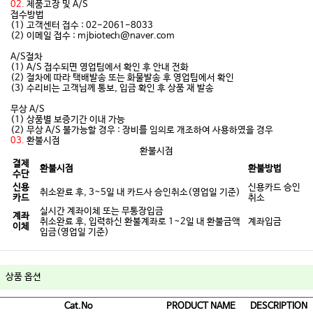
02.
제품고장 및 A/S
접수방법
(1) 고객센터 접수 : 02-2061-8033
(2) 이메일 접수 : mjbiotech@naver.com
A/S절차
(1) A/S 접수되면 영업팀에서 확인 후 안내 전화
(2) 절차에 따라 택배발송 또는 화물발송 후 영업팀에서 확인
(3) 수리비는 고객님께 통보, 입금 확인 후 상품 재 발송
무상 A/S
(1) 상품별 보증기간 이내 가능
(2) 무상 A/S 불가능할 경우 : 장비를 임의로 개조하여 사용하였을 경우
03.
환불시점
환불시점
결제
환불시점
환불방법
수단
신용
신용카드 승인
취소완료 후, 3~5일 내 카드사 승인취소(영업일 기준)
카드
취소
실시간 계좌이체 또는 무통장입금
계좌
취소완료 후, 입력하신 환불계좌로 1~2일 내 환불금액
계좌입금
이체
입금(영업일 기준)
상품 옵션
Cat.No
PRODUCT NAME
DESCRIPTION