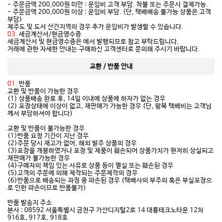
- 주문금액 200,000원 미만 : 운임비 고객 부담. 착불 또는 주문시 결제가능.
- 주문금액 200,000원 이상 : 운임비 부담. (단, 택배배송 불가능 상품은 고객
부담)
제주도 및 도서 산간지역의 경우 추가 운임비가 발생할 수 있습니다.
03.
세금계산서/현금영수증
세금계산서 및 현금영수증은 에서 발행되므로 참고 부탁드립니다.
거래에 관한 자세한 안내는 구매하신 고객센터로 문의해 주시기 바랍니다.
교환 / 반품 안내
01.
반품
교환 및 반품이 가능한 경우
(1) 상품배송 완료 후, 14일 이내에 상품에 하자가 없는 경우
(2) 포장상태에 이상이 없고, 재판매가 가능한 경우 (단, 왕복 택배비는 고객님
께서 부담하셔야 합니다)
교환 및 반품이 불가능한 경우
(1)반품 요청 기간이 지난 경우
(2)주문 당시 재고가 없어, 해외 발주 상품의 경우
(3)포장을 개봉하였거나 포장 및 제품이 훼손되어 상품가치가 현저히 상실되고
재판매가 불가능한 경우
(4)구매자의 책임 있는 사유로 상품 등이 멸실 또는 훼손된 경우
(5)고객의 주문에 의해 제작되는 주문제작의 경우
(6)반품으로 배송되는 과정 중 파손된 경우 (택배사의 부주의 혹은 부실포장으
로 인한 파손이므로 반품불가)
반품 발송지 주소
본사 : 08592 서울특별시 금천구 가산디지털2로 14 대륭테크노타운 12차
916호, 917호, 918호